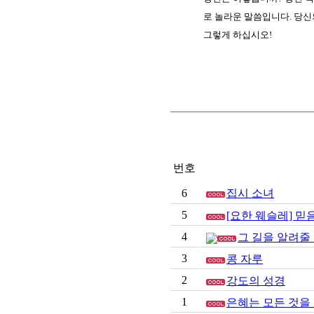
로 놀라운 말씀입니다. 당신
그렇게 하십시오!
번호
6
집시 소녀
5
[요한 웨슬레] 믿
4
그 길을 알려줄
3
콩 자루
2
강도의 성경
1
은혜는 모든 것을